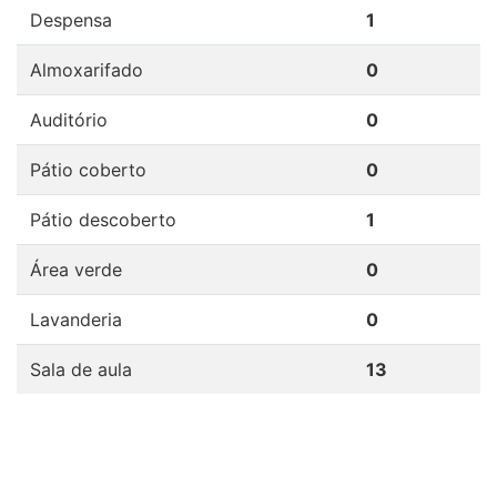
Despensa
1
Almoxarifado
0
Auditório
0
Pátio coberto
0
Pátio descoberto
1
Área verde
0
Lavanderia
0
Sala de aula
13