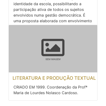
identidade da escola, possibilitando a
participação ativa de todos os sujeitos
envolvidos numa gestão democrática. É
uma proposta elaborada com envolvimento
de toda a comunidade escolar, tanto
externa quanto interna. O presente plano
de trabalho (PPP) foi elaborado levando em
conta a realidade da escola no ano de
2018, baseia-se na política educacional
vigente, preconizada pelo Ministério da
Educação.
LITERATURA E PRODUÇÃO TEXTUAL
CRIADO EM 1999. Coordenação da Profª
Maria de Lourdes Nolasco Cardoso.